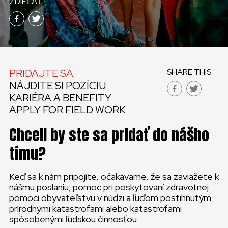
ZDIEĽAŤ
KONTAKT
SLOVENSKO
GLOBAL
PRIDAJTE SA
SHARE THIS
SLOVENSKO
NÁJDITE SI POZÍCIU
KARIÉRA A BENEFITY
ČESKÁ REPUBLIKA
APPLY FOR FIELD WORK
Chceli by ste sa pridať do nášho
tímu?
Keď sa k nám pripojíte, očakávame, že sa zaviažete k
nášmu poslaniu; pomoc pri poskytovaní zdravotnej
pomoci obyvateľstvu v núdzi a ľuďom postihnutým
prírodnými katastrofami alebo katastrofami
spôsobenými ľudskou činnosťou.