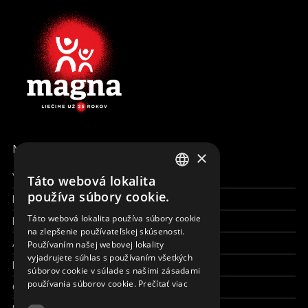
MENU
×
Všetky formy pomoci
Táto webová lokalita
ENGLISH
používa súbory cookie.
Financie a reporty
SLOVAK
Táto webová lokalita používa súbory cookie
Pracujte s nami
na zlepšenie používateľskej skúsenosti.
CZECH
Aktuálne
Používaním našej webovej lokality
FRENCH
vyjadrujete súhlas s používaním všetkých
Kto sme
súborov cookie v súlade s našimi zásadami
používania súborov cookie.
Prečítať viac
Čo robíme