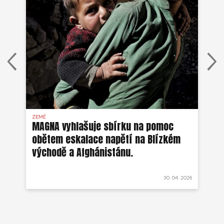
ZEMĚ
AFG
MAGNA vyhlašuje sbírku na pomoc
Ze
obětem eskalace napětí na Blízkém
ob
východě a Afghánistánu.
 2022
30. 04. 2026