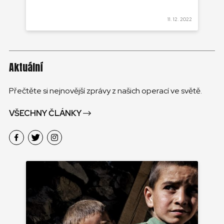
 2022
11. 12. 2022
Aktuální
Přečtěte si nejnovější zprávy z našich operací ve světě.
VŠECHNY ČLÁNKY