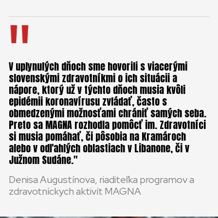
V uplynulých dňoch sme hovorili s viacerými
slovenskými zdravotníkmi o ich situácii a
nápore, ktorý už v týchto dňoch musia kvôli
epidémii koronavírusu zvládať, často s
obmedzenými možnosťami chrániť samých seba.
Preto sa MAGNA rozhodla pomôcť im. Zdravotníci
si musia pomáhať, či pôsobia na Kramároch
alebo v odľahlých oblastiach v Libanone, či v
Južnom Sudáne.
Denisa Augustínova, riaditeľka programov a
zdravotníckych aktivít MAGNA