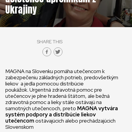
ČESKÁ REPUBLIKA
Ukrajiny
GLOBAL
SLOVENSKO
SHARE THIS
ČESKÁ REPUBLIKA
MAGNA na Slovenku pomáha utečencom k
zabezpečeniu základných potrieb, predovšetkým
liekov a jedla pomocou distribúcie
poukážok. Urgentná zdravotná pomoc pre
utečencov je plne hradená štátom, ale bežná
zdravotná pomoc a lieky stále ostávajú na
samotných utečencoch, preto
MAGNA vytvára
systém podpory a distribúcie liekov
utečencom
ostávajúcich alebo prechádzajúcich
Slovenskom