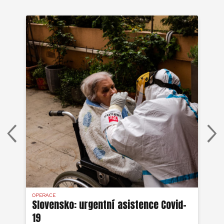
OPERACE
OP
Slovensko: urgentní asistence Covid-
Sl
19
as