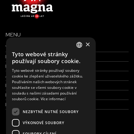
MENU
×
Všechny formy pomoci
Tyto webové stránky
Finance a reporty
ENGLISH
používají soubory cookie.
Pracujte s námi
SLOVAK
Tyto webové stránky používají soubory
Aktuálně
cookie ke zlepšení uživatelského zážitku.
CZECH
Používáním našich webových stránek
Kdo jsme
FRENCH
souhlasíte se všemi soubory cookie v
souladu s našimi zásadami používání
Kde pracujeme
souborů cookie.
Více informací
Kontaktujte nás
NEZBYTNĚ NUTNÉ SOUBORY
VÝKONOVÉ SOUBORY
JSME ONLINE
SOUBORY CÍLENÍ