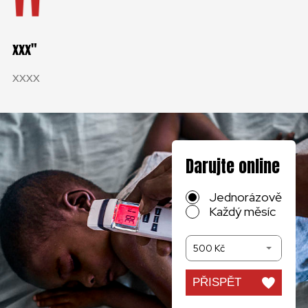
xxx
xxxx
Darujte online
Jednorázově
Každý měsíc
500 Kč
PŘISPĚT