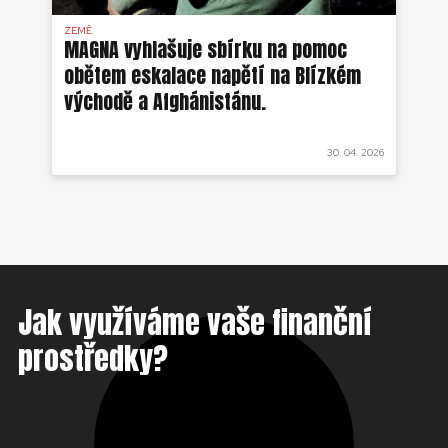
ZEMĚ
AFG
MAGNA vyhlašuje sbírku na pomoc
Ze
obětem eskalace napětí na Blízkém
ob
východě a Afghánistánu.
 2022
30. 04. 2026
Jak využíváme vaše finanční
prostředky?