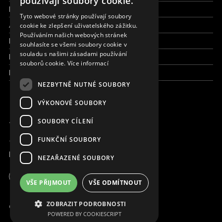
používají soubory cookie.
Pracujte s námi
SLOVAK
Tyto webové stránky používají soubory
Aktuálně
cookie ke zlepšení uživatelského zážitku.
CZECH
Používáním našich webových stránek
Kdo jsme
FRENCH
souhlasíte se všemi soubory cookie v
souladu s našimi zásadami používání
Kde pracujeme
souborů cookie.
Více informací
Kontaktujte nás
NEZBYTNĚ NUTNÉ SOUBORY
VÝKONOVÉ SOUBORY
JSME ONLINE
SOUBORY CÍLENÍ
FUNKČNÍ SOUBORY
+420 736 416 505
kancelar@magna.org
NEZAŘAZENÉ SOUBORY
Česká republika
VŠE PŘIJMOUT
VŠE ODMÍTNOUT
Pracujte s námi
ZOBRAZIT PODROBNOSTI
© Copyright MAGNA 2001 - 2026
POWERED BY COOKIESCRIPT
Kontaktujte nás