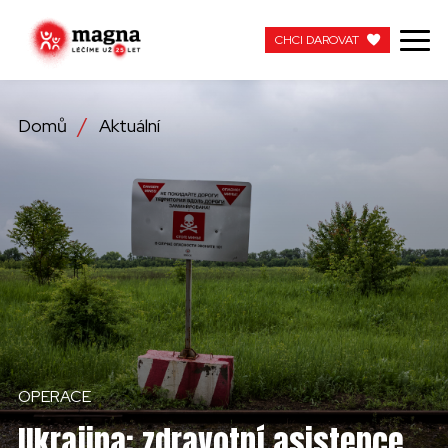
CHCI DAROVAT
CHCI DAROVAT
Domů
Aktuální
NAŠE PRÁCE
O NÁS
AKTUÁLNÍ
ZAPOJTE SE
PRACUJTE S NÁMI
OPERACE
KONTAKTUJTE NÁS
Ukrajina: zdravotní asistence