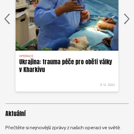
OPERACE
OP
o
Ukrajina: trauma péče pro oběti války
Uk
v Kharkivu
ma
 2022
11. 12. 2022
Aktuální
Přečtěte si nejnovější zprávy z našich operací ve světě.