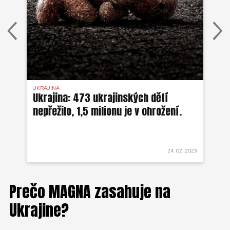
UKRAJINA
UKR
Ukrajina: 473 ukrajinských dětí
Uk
nepřežilo, 1,5 milionu je v ohrožení.
js
ti
 2022
24. 02. 2023
AKT
Prečo MAGNA zasahuje na
Ukrajine?