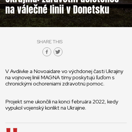
ČESKÁ REPUBLIKA
na válečné linii v Donetsku
GLOBAL
SLOVENSKO
SHARE THIS
ČESKÁ REPUBLIKA
V Avdiivke a Novoaidare vo výchdonej časti Ukrajiny
na vojnovej líniíí MAGNA tímy poskytujú ľuďom s
chronickými ochoreniami zdravotnú pomoc.
Projekt sme ukončili na konci februára 2022, kedy
vypukol vojenský konlikt na Ukrajine.