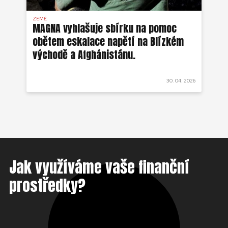
ZEMĚ
AFG
MAGNA vyhlašuje sbírku na pomoc
Ze
obětem eskalace napětí na Blízkém
ob
východě a Afghánistánu.
 2022
30. 04. 2026
Jak využíváme vaše finanční
prostředky?