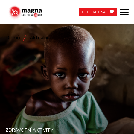
CHCI DAROVAT
CHCI DAROVAT
Domů
Aktuální
NAŠE PRÁCE
O NÁS
AKTUÁLNÍ
ZAPOJTE SE
PRACUJTE S NÁMI
KONTAKTUJTE NÁS
ZDRAVOTNÍ AKTIVITY