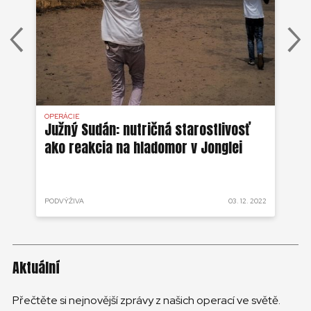
OPERÁCIE
OPE
ien
Južný Sudán: nutričná starostlivosť
Ke
ako reakcia na hladomor v Jonglei
M
 2022
PODVÝŽIVA
03. 12. 2022
POD
Aktuální
Přečtěte si nejnovější zprávy z našich operací ve světě.