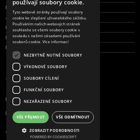
používají soubory cookie.
Pracujte s námi
SLOVAK
Tyto webové stránky používají soubory
Aktuálně
cookie ke zlepšení uživatelského zážitku.
CZECH
Používáním našich webových stránek
Kdo jsme
FRENCH
souhlasíte se všemi soubory cookie v
souladu s našimi zásadami používání
Kde pracujeme
souborů cookie.
Více informací
Kontaktujte nás
NEZBYTNĚ NUTNÉ SOUBORY
VÝKONOVÉ SOUBORY
JSME ONLINE
SOUBORY CÍLENÍ
FUNKČNÍ SOUBORY
+420 736 416 505
kancelar@magna.org
NEZAŘAZENÉ SOUBORY
Česká republika
VŠE PŘIJMOUT
VŠE ODMÍTNOUT
Pracujte s námi
ZOBRAZIT PODROBNOSTI
© Copyright MAGNA 2001 - 2026
POWERED BY COOKIESCRIPT
Kontaktujte nás