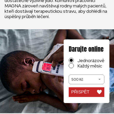
dostatečně výživné jídlo. Komunitní pracovníci
MAGNA zároveň navštěvují rodiny malých pacientů,
kteří dostávají terapeutickou stravu, aby dohlédli na
úspěšný průběh léčení.
Darujte online
Jednorázově
Každý měsíc
500 Kč
PŘISPĚT