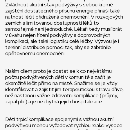
Zvládnout akutní stav podvýživy s sebou kromě
zajištění dostatečného přísunu energie přináší také
nutnost léčit přidružená onemocnění. V rozvojových
zemích s limitovanou dostupností léků to
samozřejmě není jednoduché. Lékaři tedy musí brát
v úvahu nejen řízení podvýživy a doprovodných
komplikací, ale také logistiku celé léčby. Výzvou je i
terénní distribuce pomoci tak, aby se zabránilo
opětovnému onemocnění.
Naším cílem proto je dostat se k co největšímu
počtu podvýživených dětí v komunitě a začít je
okamžitě léčit přímo na místě. Snažíme se je vždy
identifikovat a zajistit jim terapeutickou stravu dříve,
než nastanou vážné zdravotní komplikace (průjmy,
zápal plic) a je nezbytná jejich hospitalizace.
Děti trpící komplikace spojenými s vážnou akutní
podvýživou mohou vyžadovat rychlou reakci vysoce