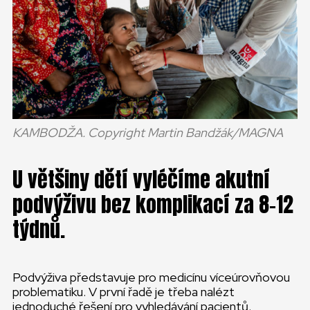
KAMBODŽA. Copyright Martin Bandžák/MAGNA
U většiny dětí vyléčíme akutní
podvýživu bez komplikací za 8-12
týdnů.
Podvýživa představuje pro medicínu víceúrovňovou
problematiku. V první řadě je třeba nalézt
jednoduché řešení pro vyhledávání pacientů.