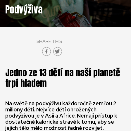
ČESKÁ REPUBLIKA
Podvýživa
GLOBAL
SLOVENSKO
SHARE THIS
ČESKÁ REPUBLIKA
Jedno ze 13 dětí na naší planetě
trpí hladem
Na světě na podvýživu každoročně zemřou 2
miliony dětí. Nejvíce dětí ohrožených
podvýživou je v Asii a Africe. Nemají přístup k
dostatečně kalorické stravě k tomu, aby se
jejich tělo mělo možnost řádně rozvíjet.