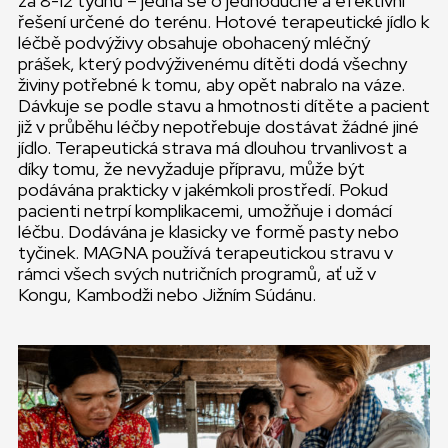
za 8-12 týdnů – jedná se o jednoduché a efektivní
řešení určené do terénu. Hotové terapeutické jídlo k
léčbě podvýživy obsahuje obohacený mléčný
prášek, který podvýživenému dítěti dodá všechny
živiny potřebné k tomu, aby opět nabralo na váze.
Dávkuje se podle stavu a hmotnosti dítěte a pacient
již v průběhu léčby nepotřebuje dostávat žádné jiné
jídlo. Terapeutická strava má dlouhou trvanlivost a
díky tomu, že nevyžaduje přípravu, může být
podávána prakticky v jakémkoli prostředí. Pokud
pacienti netrpí komplikacemi, umožňuje i domácí
léčbu. Dodávána je klasicky ve formě pasty nebo
tyčinek. MAGNA používá terapeutickou stravu v
rámci všech svých nutričních programů, ať už v
Kongu, Kambodži nebo Jižním Súdánu.