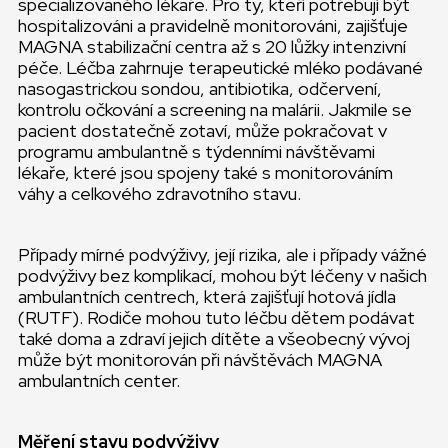
specializovaného lékaře. Pro ty, kteří potřebují být
hospitalizováni a pravidelně monitorováni, zajišťuje
MAGNA stabilizační centra až s 20 lůžky intenzivní
péče. Léčba zahrnuje terapeutické mléko podávané
nasogastrickou sondou, antibiotika, odčervení,
kontrolu očkování a screening na malárii. Jakmile se
pacient dostatečně zotaví, může pokračovat v
programu ambulantně s týdenními návštěvami
lékaře, které jsou spojeny také s monitorováním
váhy a celkového zdravotního stavu.
Případy mírné podvýživy, její rizika, ale i případy vážné
podvýživy bez komplikací, mohou být léčeny v našich
ambulantních centrech, která zajišťují hotová jídla
(RUTF). Rodiče mohou tuto léčbu dětem podávat
také doma a zdraví jejich dítěte a všeobecný vývoj
může být monitorován při návštěvách MAGNA
ambulantních center.
Měření stavu podvýživy