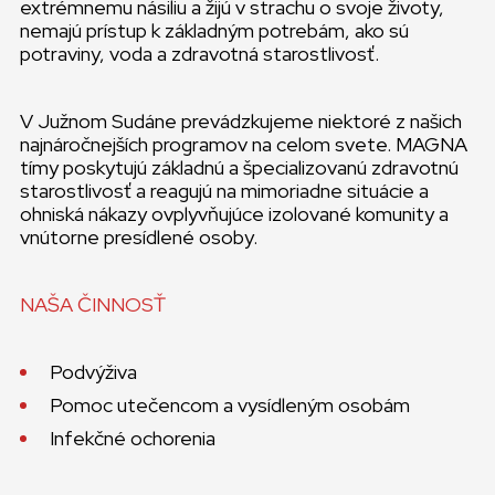
extrémnemu násiliu a žijú v strachu o svoje životy,
nemajú prístup k základným potrebám, ako sú
potraviny, voda a zdravotná starostlivosť.
V Južnom Sudáne prevádzkujeme niektoré z našich
najnáročnejších programov na celom svete. MAGNA
tímy poskytujú základnú a špecializovanú zdravotnú
starostlivosť a reagujú na mimoriadne situácie a
ohniská nákazy ovplyvňujúce izolované komunity a
vnútorne presídlené osoby.
NAŠA ČINNOSŤ
Podvýživa
Pomoc utečencom a vysídleným osobám
Infekčné ochorenia