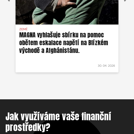
ZEMĚ
AFG
MAGNA vyhlašuje sbírku na pomoc
Ze
obětem eskalace napětí na Blízkém
ob
východě a Afghánistánu.
 2022
30. 04. 2026
Jak využíváme vaše finanční
prostředky?