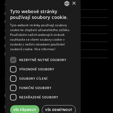
×
Všechny formy pomoci
Tyto webové stránky
Finance a reporty
ENGLISH
používají soubory cookie.
Pracujte s námi
SLOVAK
Tyto webové stránky používají soubory
Aktuálně
cookie ke zlepšení uživatelského zážitku.
CZECH
Používáním našich webových stránek
Kdo jsme
FRENCH
souhlasíte se všemi soubory cookie v
souladu s našimi zásadami používání
Kde pracujeme
souborů cookie.
Více informací
Kontaktujte nás
NEZBYTNĚ NUTNÉ SOUBORY
VÝKONOVÉ SOUBORY
JSME ONLINE
SOUBORY CÍLENÍ
FUNKČNÍ SOUBORY
+420 736 416 505
kancelar@magna.org
NEZAŘAZENÉ SOUBORY
Česká republika
VŠE PŘIJMOUT
VŠE ODMÍTNOUT