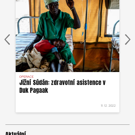
OPERACE
OP
kce
Jižní Súdán: zdravotní asistence v
Ji
Duk Pagaak
vy
 2022
11. 12. 2022
Aktuální