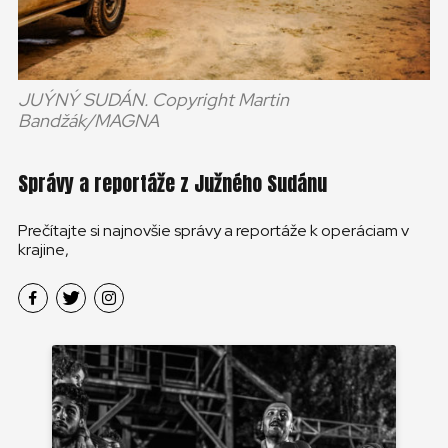
JUÝNÝ SUDÁN. Copyright Martin
Bandžák/MAGNA
Správy a reportáže z Južného Sudánu
Prečítajte si najnovšie správy a reportáže k operáciam v
krajine,