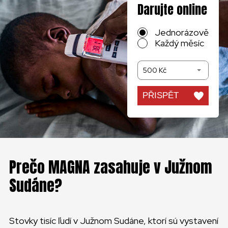
Darujte online
Jednorázově
Každý měsíc
500 Kč
PŘISPĚT
Prečo MAGNA zasahuje v Južnom
Sudáne?
Stovky tisíc ľudí v Južnom Sudáne, ktorí sú vystavení