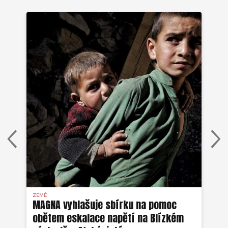
ZEMĚ
AFG
MAGNA vyhlašuje sbírku na pomoc
Ze
obětem eskalace napětí na Blízkém
ob