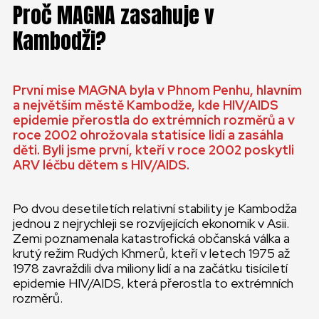
Proč MAGNA zasahuje v
Kambodži?
První mise MAGNA byla v Phnom Penhu, hlavním
a největším městě Kambodže, kde HIV/AIDS
epidemie přerostla do extrémních rozměrů a v
roce 2002 ohrožovala statisíce lidí a zasáhla
děti. Byli jsme první, kteří v roce 2002 poskytli
ARV léčbu dětem s HIV/AIDS.
Po dvou desetiletích relativní stability je Kambodža
jednou z nejrychleji se rozvíjejících ekonomik v Asii.
Zemi poznamenala katastrofická občanská válka a
krutý režim Rudých Khmerů, kteří v letech 1975 až
1978 zavraždili dva miliony lidí a na začátku tisíciletí
epidemie HIV/AIDS, která přerostla to extrémních
rozměrů.