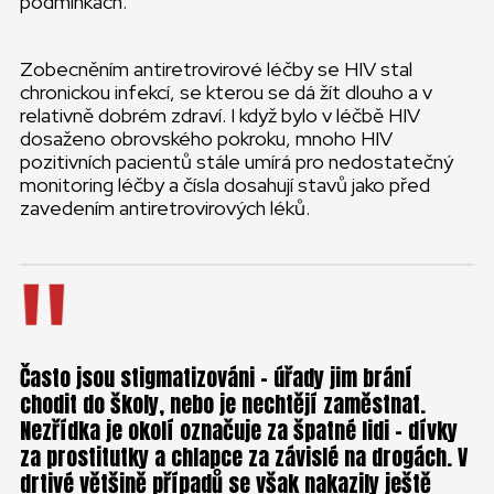
podmínkách.
Zobecněním antiretrovirové léčby se HIV stal
chronickou infekcí, se kterou se dá žít dlouho a v
relativně dobrém zdraví. I když bylo v léčbě HIV
dosaženo obrovského pokroku, mnoho HIV
pozitivních pacientů stále umírá pro nedostatečný
monitoring léčby a čísla dosahují stavů jako před
zavedením antiretrovirových léků.
Často jsou stigmatizováni – úřady jim brání
chodit do školy, nebo je nechtějí zaměstnat.
Nezřídka je okolí označuje za špatné lidi – dívky
za prostitutky a chlapce za závislé na drogách. V
drtivé většině případů se však nakazily ještě