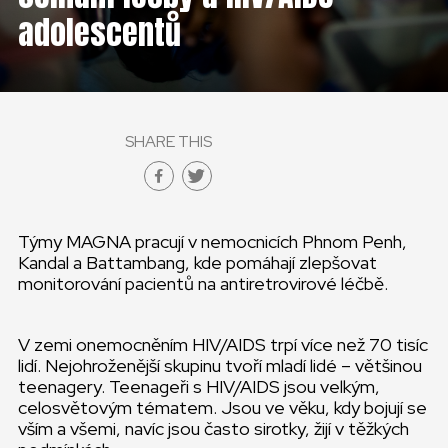
ČESKÁ REPUBLIKA
adolescentů
GLOBAL
SLOVENSKO
SHARE THIS
ČESKÁ REPUBLIKA
Týmy MAGNA pracují v nemocnicích Phnom Penh,
Kandal a Battambang, kde pomáhají zlepšovat
monitorování pacientů na antiretrovirové léčbě.
V zemi onemocněním HIV/AIDS trpí více než 70 tisíc
lidí. Nejohroženější skupinu tvoří mladí lidé – většinou
teenagery. Teenageři s HIV/AIDS jsou velkým,
celosvětovým tématem. Jsou ve věku, kdy bojují se
vším a všemi, navíc jsou často sirotky, žijí v těžkých