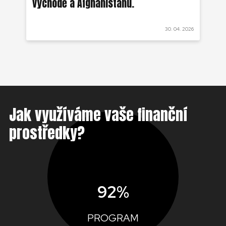
východě a Afghánistánu.
 2022
30. 04. 2026
Jak využíváme vaše finanční
prostředky?
92%
PROGRAM