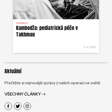
OPERACE
OP
DS
Kambodža: pediatrická péče v
Ka
Takhmau
5 
 2022
11. 12. 2022
Aktuální
Přečtěte si nejnovější zprávy z našich operací ve světě.
VŠECHNY ČLÁNKY