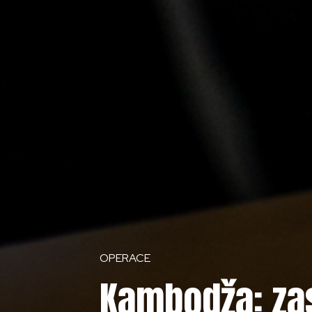
OPERACE
Kambodža: zas