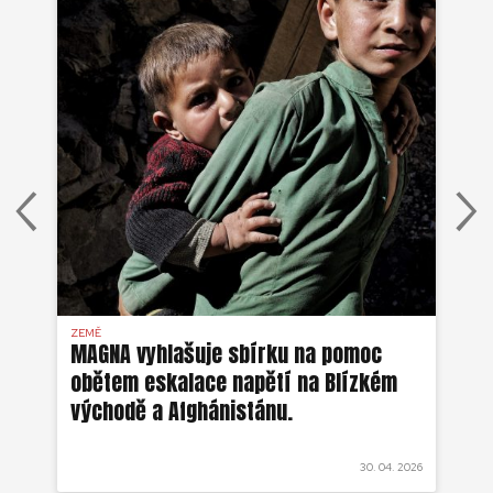
ZEMĚ
AFG
MAGNA vyhlašuje sbírku na pomoc
Ze
obětem eskalace napětí na Blízkém
ob
východě a Afghánistánu.
 2022
30. 04. 2026