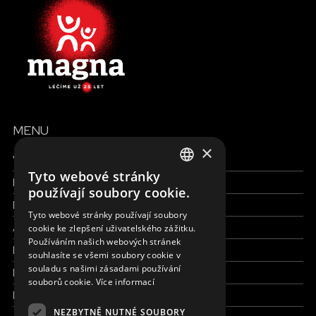
MENU
×
Všechny formy pomoci
Tyto webové stránky
Finance a reporty
ENGLISH
používají soubory cookie.
Pracujte s námi
SLOVAK
Tyto webové stránky používají soubory
Aktuálně
cookie ke zlepšení uživatelského zážitku.
CZECH
Používáním našich webových stránek
Kdo jsme
FRENCH
souhlasíte se všemi soubory cookie v
souladu s našimi zásadami používání
Kde pracujeme
souborů cookie.
Více informací
Kontaktujte nás
NEZBYTNĚ NUTNÉ SOUBORY