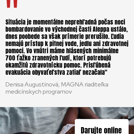
Situácia je momentálne neprehľadná počas noci
bombardovanie vo východnej časti Aleppa ustálo,
dnes poobede sa však prímerie prerušilo. Ľudia
nemajú prístup k pitnej vode, jedlu ani zdravotnej
pomoci. Vo vnútri máme hlásených minimálne
700 ťažko zranených ľudí, ktorí potrebujú
okamžitú zdravotnícku pomoc. Prisľúbená
evakuácia obyvaťeľstva zatiaľ nezačala
Denisa Augustínová, MAGNA riaditeľka
medicínskych programov
Darujte online