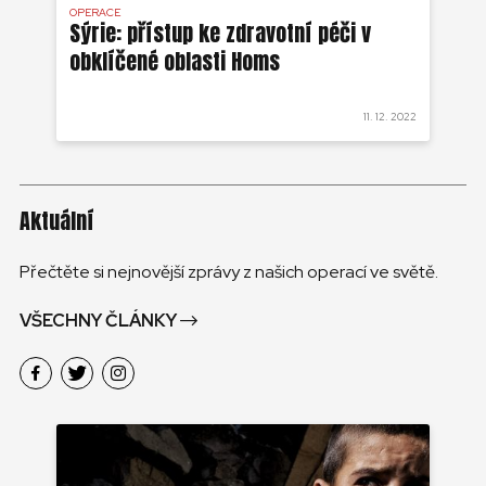
OPERACE
OP
Sýrie: přístup ke zdravotní péči v
Sý
obklíčené oblasti Homs
pé
 2022
11. 12. 2022
Aktuální
Přečtěte si nejnovější zprávy z našich operací ve světě.
VŠECHNY ČLÁNKY