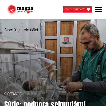
CHCI DAROVAT
CHCI DAROVAT
Domů
Aktuální
NAŠE PRÁCE
O NÁS
AKTUÁLNÍ
ZAPOJTE SE
PRACUJTE S NÁMI
OPERACE
KONTAKTUJTE NÁS
Sýrie: podpora sekundární