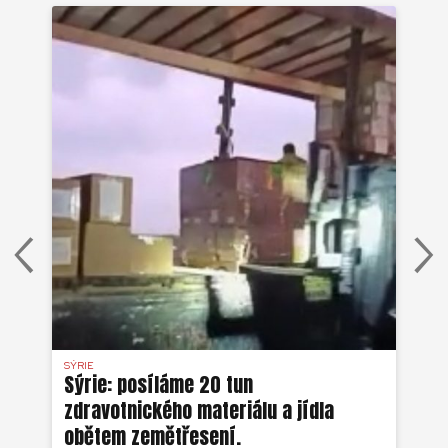
SÝRIE
REP
Sýrie: posíláme 20 tun
De
zdravotnického materiálu a jídla
ze
obětem zemětřesení.