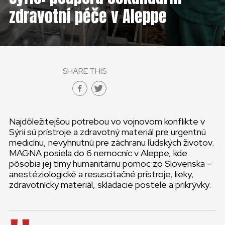
ČESKÁ REPUBLIKA
zdravotní péče v Aleppe
GLOBAL
SLOVENSKO
SHARE THIS
ČESKÁ REPUBLIKA
Najdôležitejšou potrebou vo vojnovom konflikte v
Sýrii sú prístroje a zdravotný materiál pre urgentnú
medicínu, nevyhnutnú pre záchranu ľudských životov.
MAGNA posiela do 6 nemocníc v Aleppe, kde
pôsobia jej tímy humanitárnu pomoc zo Slovenska –
anestéziologické a resuscitačné prístroje, lieky,
zdravotnícky materiál, skladacie postele a prikrývky.