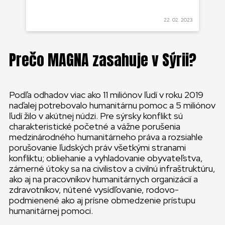
 2022
22. 02. 2023
Prečo MAGNA zasahuje v Sýrii?
Podľa odhadov viac ako 11 miliónov ľudí v roku 2019
naďalej potrebovalo humanitárnu pomoc a 5 miliónov
ľudí žilo v akútnej núdzi. Pre sýrsky konflikt sú
charakteristické početné a vážne porušenia
medzinárodného humanitárneho práva a rozsiahle
porušovanie ľudských práv všetkými stranami
konfliktu; obliehanie a vyhladovanie obyvateľstva,
zámerné útoky sa na civilistov a civilnú infraštruktúru,
ako aj na pracovníkov humanitárnych organizácií a
zdravotníkov, nútené vysídľovanie, rodovo-
podmienené ako aj prísne obmedzenie prístupu
humanitárnej pomoci.