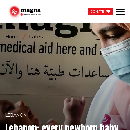
DONATE
DONATE
Home
Latest
OUR WORK
ABOUT US
LATEST
GET INVOLVED
WORK WITH US
LEBANON
CONTACT US
Lebanon: every newborn baby