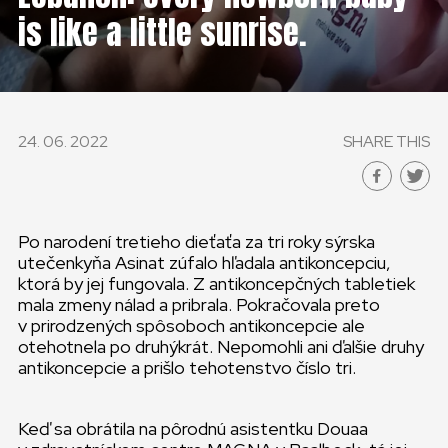
is like a little sunrise.
GLOBAL
GLOBAL
SLOVENSKO
24. 06. 2022
SHARE THIS
ČESKÁ REPUBLIKA
Po narodení tretieho dieťaťa za tri roky sýrska
utečenkyňa Asinat zúfalo hľadala antikoncepciu,
ktorá by jej fungovala. Z antikoncepčných tabletiek
mala zmeny nálad a pribrala. Pokračovala preto
v prirodzených spôsoboch antikoncepcie ale
otehotnela po druhýkrát. Nepomohli ani ďalšie druhy
antikoncepcie a prišlo tehotenstvo číslo tri.
Keď sa obrátila na pôrodnú asistentku Douaa