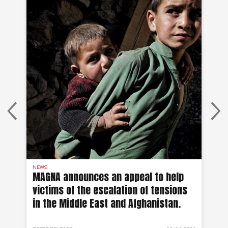
NEWS
AF
on
MAGNA announces an appeal to help
Ea
victims of the escalation of tensions
of
in the Middle East and Afghanistan.