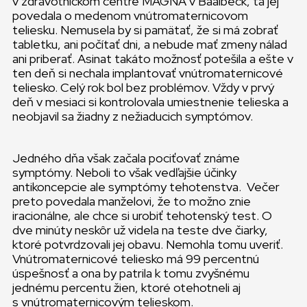
v zdravotníckom centre MAGNA v Baalbeck, tá jej
povedala o medenom vnútromaternicovom
teliesku. Nemusela by si pamätať, že si má zobrať
tabletku, ani počítať dni, a nebude mať zmeny nálad
ani priberať. Asinat takáto možnosť potešila a ešte v
ten deň si nechala implantovať vnútromaternicové
teliesko. Celý rok bol bez problémov. Vždy v prvý
deň v mesiaci si kontrolovala umiestnenie telieska a
neobjavil sa žiadny z nežiaducich symptómov.
Jedného dňa však začala pociťovať známe
symptómy. Neboli to však vedľajšie účinky
antikoncepcie ale symptómy tehotenstva. Večer
preto povedala manželovi, že to možno znie
iracionálne, ale chce si urobiť tehotenský test. O
dve minúty neskôr už videla na teste dve čiarky,
ktoré potvrdzovali jej obavu. Nemohla tomu uveriť.
Vnútromaternicové teliesko má 99 percentnú
úspešnosť a ona by patrila k tomu zvyšnému
jednému percentu žien, ktoré otehotneli aj
s vnútromaternicovým telieskom.