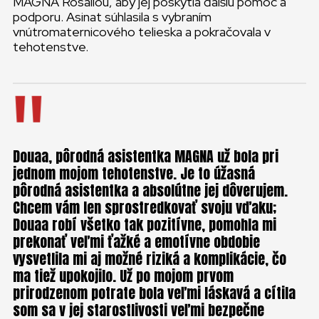
MAGNA Rosaliou, aby jej poskytla ďalšiu pomoc a
podporu. Asinat súhlasila s vybraním
vnútromaternicového telieska a pokračovala v
tehotenstve.
Douaa, pôrodná asistentka MAGNA už bola pri
jednom mojom tehotenstve. Je to úžasná
pôrodná asistentka a absolútne jej dôverujem.
Chcem vám len sprostredkovať svoju vďaku;
Douaa robí všetko tak pozitívne, pomohla mi
prekonať veľmi ťažké a emotívne obdobie
vysvetlila mi aj možné riziká a komplikácie, čo
ma tiež upokojilo. Už po mojom prvom
prirodzenom potrate bola veľmi láskavá a cítila
som sa v jej starostlivosti veľmi bezpečne