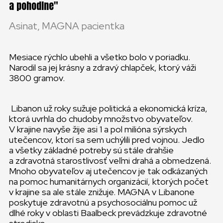
a pohodlne
Asinat, MAGNA pacientka
Mesiace rýchlo ubehli a všetko bolo v poriadku.
Narodil sa jej krásny a zdravý chlapček, ktorý váži
3800 gramov.
Libanon už roky sužuje politická a ekonomická kríza,
ktorá uvrhla do chudoby množstvo obyvateľov.
V krajine navyše žije asi 1 a pol milióna sýrskych
utečencov, ktorí sa sem uchýlili pred vojnou. Jedlo
a všetky základné potreby sú stále drahšie
a zdravotná starostlivosť veľmi drahá a obmedzená.
Mnoho obyvateľov aj utečencov je tak odkázaných
na pomoc humanitárnych organizácií, ktorých počet
v krajine sa ale stále znižuje. MAGNA v Libanone
poskytuje zdravotnú a psychosociálnu pomoc už
dlhé roky v oblasti Baalbeck prevádzkuje zdravotné