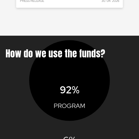
 2024
PRESS RELEASE
30. 04. 2026
PRE
How do we use the funds?
92%
PROGRAM