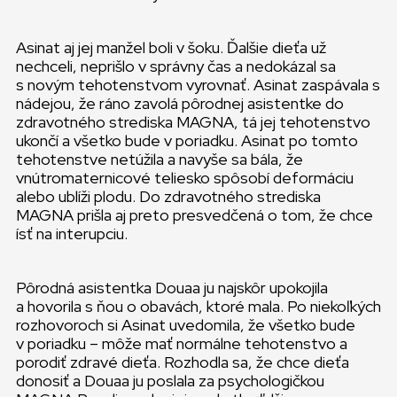
Asinat aj jej manžel boli v šoku. Ďalšie dieťa už
nechceli, neprišlo v správny čas a nedokázal sa
s novým tehotenstvom vyrovnať. Asinat zaspávala s
nádejou, že ráno zavolá pôrodnej asistentke do
zdravotného strediska MAGNA, tá jej tehotenstvo
ukončí a všetko bude v poriadku. Asinat po tomto
tehotenstve netúžila a navyše sa bála, že
vnútromaternicové teliesko spôsobí deformáciu
alebo ublíži plodu. Do zdravotného strediska
MAGNA prišla aj preto presvedčená o tom, že chce
ísť na interupciu.
Pôrodná asistentka Douaa ju najskôr upokojila
a hovorila s ňou o obavách, ktoré mala. Po niekoľkých
rozhovoroch si Asinat uvedomila, že všetko bude
v poriadku – môže mať normálne tehotenstvo a
porodiť zdravé dieťa. Rozhodla sa, že chce dieťa
donosiť a Douaa ju poslala za psychologičkou