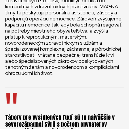
zdravotníckych stredísk, mobilných kliník a od
komunitných zdravot­ níckych pracovníkov. MAGNA
tímy tu poskytujú personálnu asistenciu, zásoby a
podporujú operáciu nemocnice. Zároveň zvýšujeme
kapacitu ne­mocnice tak, aby bola schopná reagovať
na potreby miestneho obyvateľstva, a zvýšila
prístup k reprodukčným, materským,
novorodeneckým zdravotníckym službám a
špecializovanej kom­plexnej záchrannej a pôrodníckej
starostlivosti, vrátane bezpečnej transfúzie krvi
alebo špecializo­vaných zákrokov poskytovaných
tehotným ženám a novorodencom s komplikáciami
ohrozujúcimi ich život.
Tábory pre vysídlených ľudí sú tu najväčšie v
severozápadnej Sýrii s počtom obyvateľov