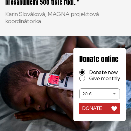
presahujúcim 500 tisíc ľudí.
Karin Slováková, MAGNA projektová
koordinátorka
Donate online
Donate now
Give monthly
20 €
DONATE