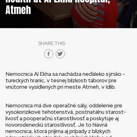
Atmeh
GLOBAL
GLOBAL
SLOVENSKO
SHARE THIS
ČESKÁ REPUBLIKA
Nemocnica Al Ekha sa nachádza neďaleko sýrsko ­
tureckých hra­níc, v tesnej blízkosti tá­borov pre
vnútorne vysídlených pri meste Atmeh, v Idlib.
Nemocnica má dve operačné sály, oddelenie pre
vysokorizikové tehotenstvá, postnatálnu starost­
livosť a pooperačnú starostlivosť a poskytuje aj
novorodeneckú starostlivosť. Je to hlavná
nemocnica, ktorá prijíma aj prípady z blízkych